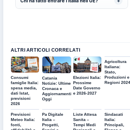
Chi ha fatto entrare l’Italia nell’UE?
ALTRI ARTICOLI CORRELATI
Agricoltura
Italiana:
Stato,
Produzioni e
Consumi
Elezioni Italia:
Catania
Regioni 202
famiglie Italia:
Prossime
Notizie: Ultime
spesa media,
Date Governo
Cronaca e
dati Istat,
e 2026-2027
Aggiornamenti
previsioni
Oggi
2026
Previsioni
Pa Digitale
Liste Attesa
Sindacati
Meteo Italia:
Italia –
Sanita –
Italia:
fonti,
Progetti,
Tempi Medi
Principali,
affidabilità e
Servizi e
Regionali e
Elenco e