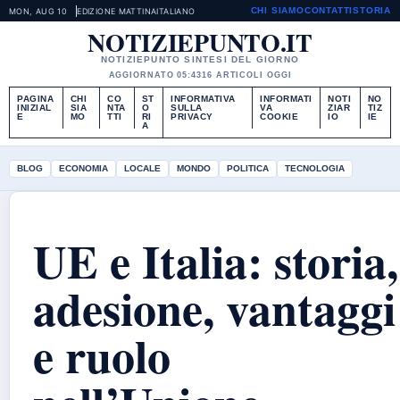
CHI SIAMO
CONTATTI
STORIA
MON, AUG 10
EDIZIONE MATTINA
ITALIANO
NOTIZIEPUNTO.IT
NOTIZIEPUNTO SINTESI DEL GIORNO
AGGIORNATO 05:43
16 ARTICOLI OGGI
PAGINA
CHI
CO
ST
INFORMATIVA
INFORMATI
NOTI
NO
INIZIAL
SIA
NTA
O
SULLA
VA
ZIAR
TIZ
E
MO
TTI
RI
PRIVACY
COOKIE
IO
IE
A
BLOG
ECONOMIA
LOCALE
MONDO
POLITICA
TECNOLOGIA
UE e Italia: storia,
adesione, vantaggi
e ruolo