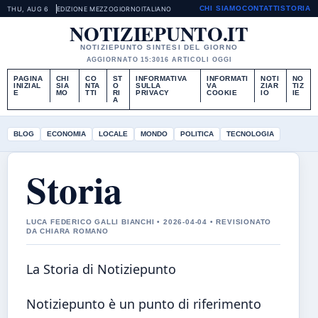
CHI SIAMO
CONTATTI
STORIA
THU, AUG 6
EDIZIONE MEZZOGIORNO
ITALIANO
NOTIZIEPUNTO.IT
NOTIZIEPUNTO SINTESI DEL GIORNO
AGGIORNATO 15:30
16 ARTICOLI OGGI
PAGINA
CHI
CO
ST
INFORMATIVA
INFORMATI
NOTI
NO
INIZIAL
SIA
NTA
O
SULLA
VA
ZIAR
TIZ
E
MO
TTI
RI
PRIVACY
COOKIE
IO
IE
A
BLOG
ECONOMIA
LOCALE
MONDO
POLITICA
TECNOLOGIA
Storia
LUCA FEDERICO GALLI BIANCHI • 2026-04-04 • REVISIONATO
DA CHIARA ROMANO
La Storia di Notiziepunto
Notiziepunto è un punto di riferimento