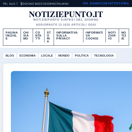
CHI SIAMO
CONTATTI
STORIA
FRI, AUG 7
EDIZIONE MEZZOGIORNO
ITALIANO
NOTIZIEPUNTO.IT
NOTIZIEPUNTO SINTESI DEL GIORNO
AGGIORNATO 13:16
16 ARTICOLI OGGI
PAGINA
CHI
CO
ST
INFORMATIVA
INFORMATI
NOTI
NO
INIZIAL
SIA
NTA
O
SULLA
VA
ZIAR
TIZ
E
MO
TTI
RI
PRIVACY
COOKIE
IO
IE
A
BLOG
ECONOMIA
LOCALE
MONDO
POLITICA
TECNOLOGIA