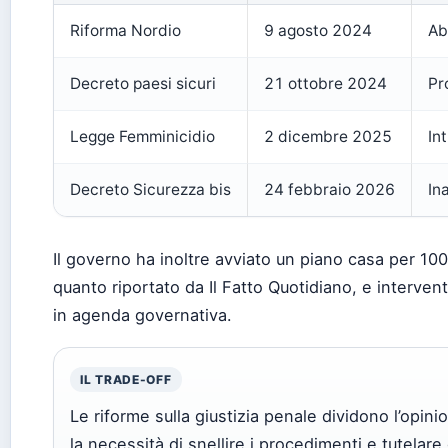
Riforma Nordio
9 agosto 2024
Ab
Decreto paesi sicuri
21 ottobre 2024
Pr
Legge Femminicidio
2 dicembre 2025
In
Decreto Sicurezza bis
24 febbraio 2026
In
Il governo ha inoltre avviato un piano casa per 100
quanto riportato da Il Fatto Quotidiano, e intervent
in agenda governativa.
IL TRADE-OFF
Le riforme sulla giustizia penale dividono l’opin
la necessità di snellire i procedimenti e tutelare