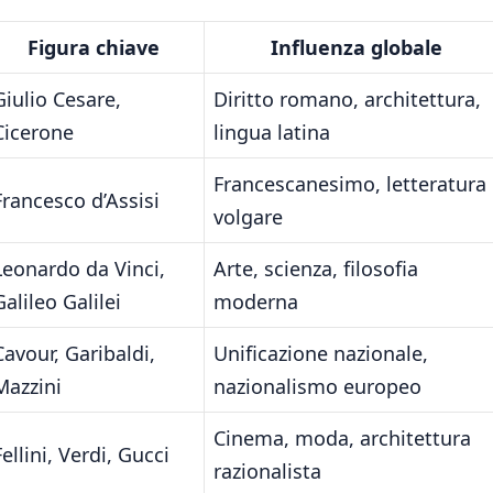
Figura chiave
Influenza globale
Giulio Cesare,
Diritto romano, architettura,
Cicerone
lingua latina
Francescanesimo, letteratura
Francesco d’Assisi
volgare
Leonardo da Vinci,
Arte, scienza, filosofia
Galileo Galilei
moderna
Cavour, Garibaldi,
Unificazione nazionale,
Mazzini
nazionalismo europeo
Cinema, moda, architettura
Fellini, Verdi, Gucci
razionalista