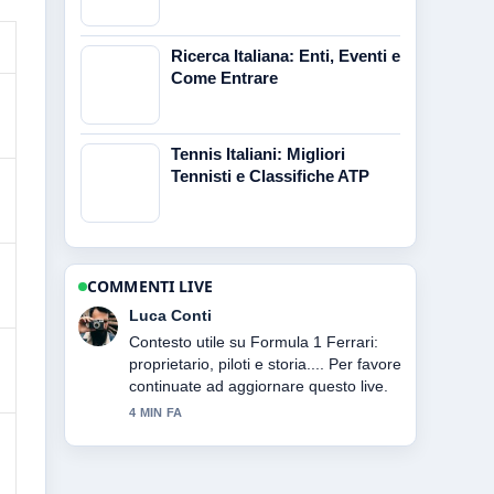
Ricerca Italiana: Enti, Eventi e
Come Entrare
Tennis Italiani: Migliori
Tennisti e Classifiche ATP
COMMENTI LIVE
Andrea Greco
La copertura di Manovra finanziaria
2026: cosa prevede e cosa... sembra
solida e molto facile da seguire.
6 MIN FA