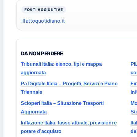
FONTI AGGIUNTIVE
ilfattoquotidiano.it
DA NON PERDERE
Tribunali Italia: elenco, tipi e mappa
PIL
aggiornata
co
Pa Digitale Italia – Progetti, Servizi e Piano
Fi
Triennale
In
Scioperi Italia – Situazione Trasporti
Mo
Aggiornata
Sti
Inflazione Italia: tasso attuale, previsioni e
Ita
potere d’acquisto
de