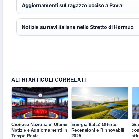
Aggiornamenti sul ragazzo ucciso a Pavia
Notizie su navi italiane nello Stretto di Hormuz
ALTRI ARTICOLI CORRELATI
Cronaca Nazionale: Ultime
Energia Italia: Offerte,
Gov
Notizie e Aggiornamenti in
Recensioni e Rinnovabili
com
Tempo Reale
2025
att