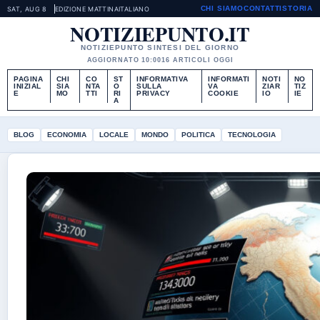
CHI SIAMO
CONTATTI
STORIA
SAT, AUG 8
EDIZIONE MATTINA
ITALIANO
NOTIZIEPUNTO.IT
NOTIZIEPUNTO SINTESI DEL GIORNO
AGGIORNATO 10:00
16 ARTICOLI OGGI
PAGINA
CHI
CO
ST
INFORMATIVA
INFORMATI
NOTI
NO
INIZIAL
SIA
NTA
O
SULLA
VA
ZIAR
TIZ
E
MO
TTI
RI
PRIVACY
COOKIE
IO
IE
A
BLOG
ECONOMIA
LOCALE
MONDO
POLITICA
TECNOLOGIA