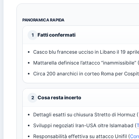
PANORAMICA RAPIDA
Fatti confermati
1
Casco blu francese ucciso in Libano il 19 aprile
Mattarella definisce l’attacco “inammissibile” 
Circa 200 anarchici in corteo Roma per Cospit
Cosa resta incerto
2
Dettagli esatti su chiusura Stretto di Hormuz (
Sviluppi negoziati Iran-USA oltre Islamabad (
Responsabilità effettiva su attacco Unifil (
Cor