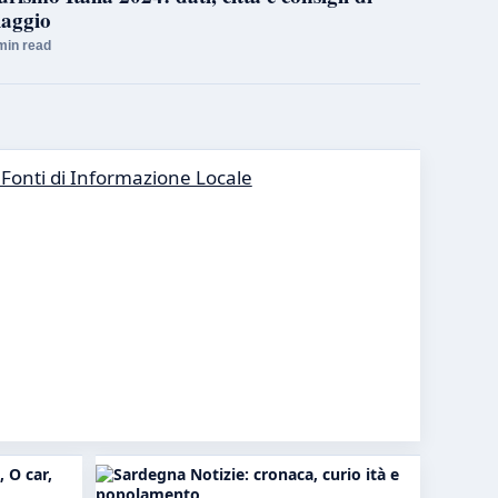
iaggio
min read