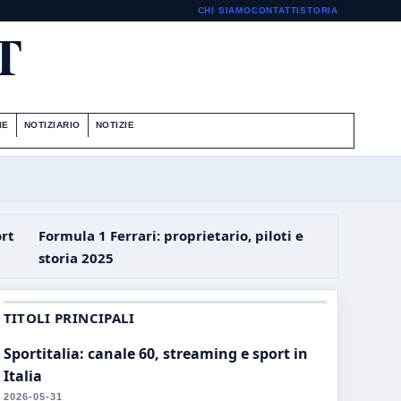
CHI SIAMO
CONTATTI
STORIA
T
IE
NOTIZIARIO
NOTIZIE
ort
Formula 1 Ferrari: proprietario, piloti e
storia 2025
TITOLI PRINCIPALI
Sportitalia: canale 60, streaming e sport in
Italia
2026-05-31