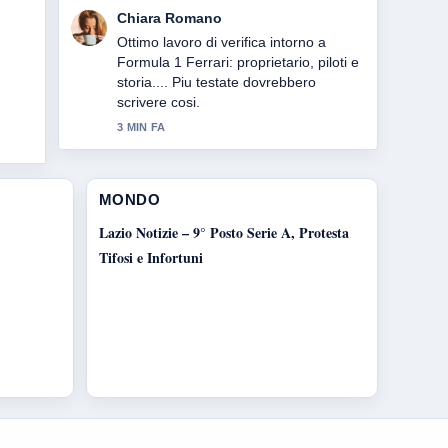
Luca Conti
Ottima analisi di Manovra finanziaria
2026: cosa prevede e cosa.... E la
sintesi piu chiara che abbia visto oggi.
5 MIN FA
MONDO
Lazio Notizie – 9° Posto Serie A, Protesta
Tifosi e Infortuni