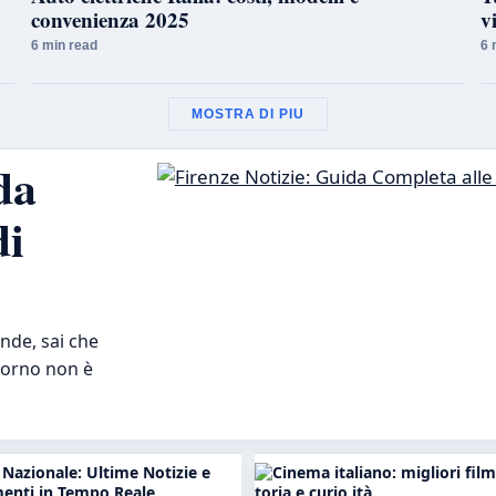
convenienza 2025
v
6 min read
6 
MOSTRA DI PIU
da
di
ende, sai che
giorno non è