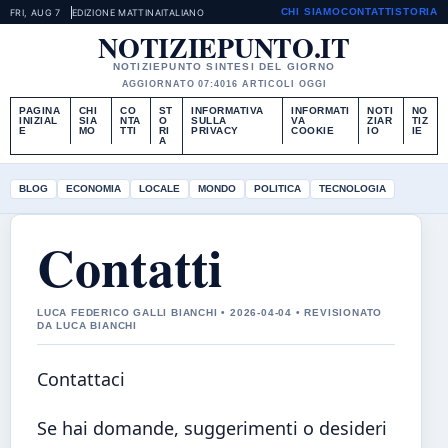
CHI SIAMO
CONTATTI
STORIA
FRI, AUG 7
EDIZIONE MATTINA
ITALIANO
NOTIZIEPUNTO.IT
NOTIZIEPUNTO SINTESI DEL GIORNO
AGGIORNATO 07:40
16 ARTICOLI OGGI
PAGINA
CHI
CO
ST
INFORMATIVA
INFORMATI
NOTI
NO
INIZIAL
SIA
NTA
O
SULLA
VA
ZIAR
TIZ
E
MO
TTI
RI
PRIVACY
COOKIE
IO
IE
A
BLOG
ECONOMIA
LOCALE
MONDO
POLITICA
TECNOLOGIA
Contatti
LUCA FEDERICO GALLI BIANCHI • 2026-04-04 • REVISIONATO
DA LUCA BIANCHI
Contattaci
Se hai domande, suggerimenti o desideri