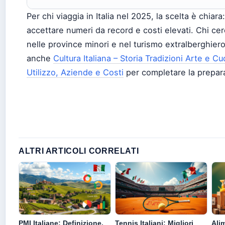
Per chi viaggia in Italia nel 2025, la scelta è chiara
accettare numeri da record e costi elevati. Chi ce
nelle province minori e nel turismo extralberghiero
anche
Cultura Italiana – Storia Tradizioni Arte e Cu
Utilizzo, Aziende e Costi
per completare la prepara
ALTRI ARTICOLI CORRELATI
PMI Italiane: Definizione,
Tennis Italiani: Migliori
Alim