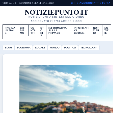
CHI SIAMO
CONTATTI
STORIA
THU, AUG 6
EDIZIONE SERALE
ITALIANO
NOTIZIEPUNTO.IT
NOTIZIEPUNTO SINTESI DEL GIORNO
AGGIORNATO 21:37
16 ARTICOLI OGGI
PAGINA
CHI
CO
ST
INFORMATIVA
INFORMATI
NOTI
NO
INIZIAL
SIA
NTA
O
SULLA
VA
ZIAR
TIZ
E
MO
TTI
RI
PRIVACY
COOKIE
IO
IE
A
BLOG
ECONOMIA
LOCALE
MONDO
POLITICA
TECNOLOGIA