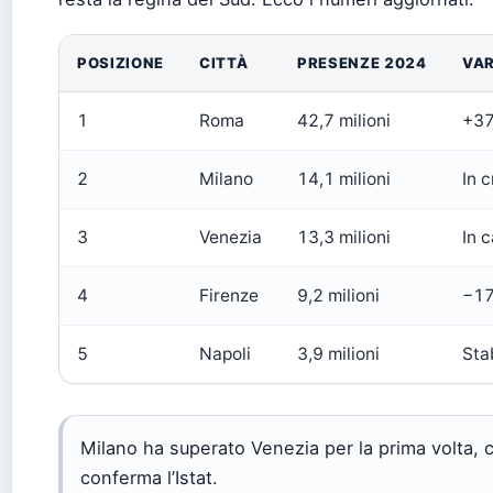
POSIZIONE
CITTÀ
PRESENZE 2024
VAR
1
Roma
42,7 milioni
+3
2
Milano
14,1 milioni
In c
3
Venezia
13,3 milioni
In c
4
Firenze
9,2 milioni
−1
5
Napoli
3,9 milioni
Sta
Milano ha superato Venezia per la prima volta, c
conferma l’Istat.