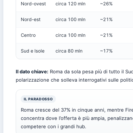
Nord-ovest
circa 120 mln
~26%
Nord-est
circa 100 mln
~21%
Centro
circa 100 mln
~21%
Sud e Isole
circa 80 mln
~17%
Il dato chiave:
Roma da sola pesa più di tutto il Su
polarizzazione che solleva interrogativi sulle politich
IL PARADOSSO
Roma cresce del 37% in cinque anni, mentre Firen
concentra dove l’offerta è più ampia, penalizza
competere con i grandi hub.