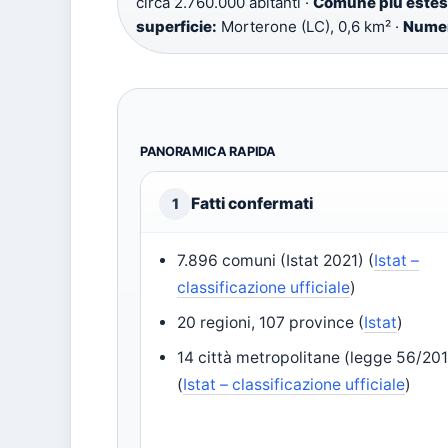
circa 2.760.000 abitanti ·
Comune più estes
superficie:
Morterone (LC), 0,6 km² ·
Numer
PANORAMICA RAPIDA
Fatti confermati
1
7.896 comuni (Istat 2021) (
Istat –
classificazione ufficiale
)
20 regioni, 107 province (
Istat
)
14 città metropolitane (legge 56/20
(
Istat – classificazione ufficiale
)