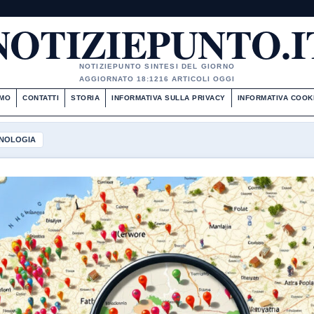
NOTIZIEPUNTO.I
NOTIZIEPUNTO SINTESI DEL GIORNO
AGGIORNATO 18:12
16 ARTICOLI OGGI
AMO
CONTATTI
STORIA
INFORMATIVA SULLA PRIVACY
INFORMATIVA COOK
NOLOGIA