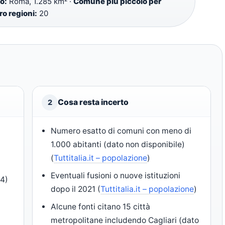
o:
Roma, 1.285 km² ·
Comune più piccolo per
o regioni:
20
Cosa resta incerto
2
Numero esatto di comuni con meno di
1.000 abitanti (dato non disponibile)
(
Tuttitalia.it – popolazione
)
Eventuali fusioni o nuove istituzioni
14)
dopo il 2021 (
Tuttitalia.it – popolazione
)
Alcune fonti citano 15 città
metropolitane includendo Cagliari (dato