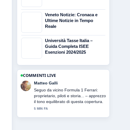
Veneto Notizie: Cronaca e
Ultime Notizie in Tempo
Reale
Università Tasse Italia –
Guida Completa ISEE
Esenzioni 2024/2025
COMMENTI LIVE
Chiara Romano
Contesto utile su Manovra finanziaria
2026: cosa prevede e cosa.... Per
favore continuate ad aggiornare
questo live.
7 MIN FA