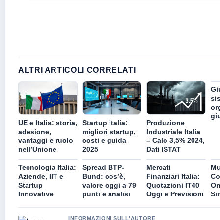
ALTRI ARTICOLI CORRELATI
Giu
si
or
gi
UE e Italia: storia,
Startup Italia:
Produzione
adesione,
migliori startup,
Industriale Italia
vantaggi e ruolo
costi e guida
– Calo 3,5% 2024,
nell’Unione
2025
Dati ISTAT
Tecnologia Italia:
Spread BTP-
Mercati
Mut
Aziende, IIT e
Bund: cos’è,
Finanziari Italia:
Co
Startup
valore oggi a 79
Quotazioni IT40
On
Innovative
punti e analisi
Oggi e Previsioni
Si
INFORMAZIONI SULL'AUTORE