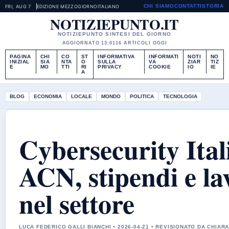
CHI SIAMO
CONTATTI
STORIA
FRI, AUG 7
EDIZIONE MEZZOGIORNO
ITALIANO
NOTIZIEPUNTO.IT
NOTIZIEPUNTO SINTESI DEL GIORNO
AGGIORNATO 13:01
16 ARTICOLI OGGI
PAGINA
CHI
CO
ST
INFORMATIVA
INFORMATI
NOTI
NO
INIZIAL
SIA
NTA
O
SULLA
VA
ZIAR
TIZ
E
MO
TTI
RI
PRIVACY
COOKIE
IO
IE
A
BLOG
ECONOMIA
LOCALE
MONDO
POLITICA
TECNOLOGIA
Cybersecurity Ital
ACN, stipendi e la
nel settore
LUCA FEDERICO GALLI BIANCHI • 2026-04-21 • REVISIONATO DA CHIA