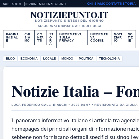
CHI SIAMO
CONTATTI
STORIA
SUN, AUG 9
EDIZIONE MATTINA
ITALIANO
NOTIZIEPUNTO.IT
NOTIZIEPUNTO SINTESI DEL GIORNO
AGGIORNATO 08:33
16 ARTICOLI OGGI
PAGINA
CHI
CO
ST
INFORMATIVA
INFORMATI
NOTI
NO
INIZIAL
SIA
NTA
O
SULLA
VA
ZIAR
TIZ
E
MO
TTI
RI
PRIVACY
COOKIE
IO
IE
A
BLOG
ECONOMIA
LOCALE
MONDO
POLITICA
TECNOLOGIA
Notizie Italia – Fon
LUCA FEDERICO GALLI BIANCHI • 2026-04-07 • REVISIONATO DA GIULIA
Il panorama informativo italiano si articola tra agenzie 
homepages dei principali organi di informazione nazio
sebbene non forniscano dettagli specifici su singoli eve