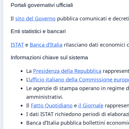
Portali governativi ufficiali
Il
sito del Governo
pubblica comunicati e decreti u
Enti statistici e bancari
ISTAT
e
Banca d’Italia
rilasciano dati economici ce
Informazioni chiave sul sistema
La
Presidenza della Repubblica
rappresenta
L’
ufficio italiano della Commissione europ
Le agenzie di stampa operano in regime di
amministrativi.
Il
Fatto Quotidiano
e
il Giornale
rappresent
I dati ISTAT richiedono periodi di elabora
Banca d’Italia pubblica bollettini economi