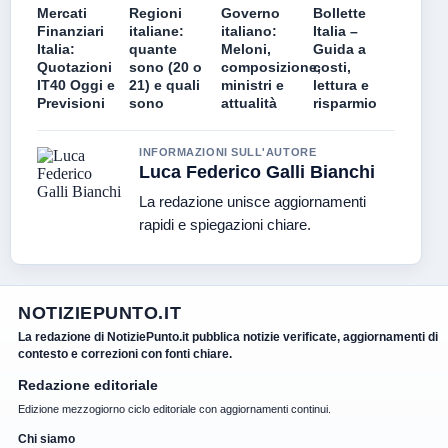
Mercati
Regioni
Governo
Bollette
Finanziari
italiane:
italiano:
Italia –
Italia:
quante
Meloni,
Guida a
Quotazioni
sono (20 o
composizione,
costi,
IT40 Oggi e
21) e quali
ministri e
lettura e
Previsioni
sono
attualità
risparmio
INFORMAZIONI SULL'AUTORE
Luca Federico Galli Bianchi
La redazione unisce aggiornamenti
rapidi e spiegazioni chiare.
NOTIZIEPUNTO.IT
La redazione di NotiziePunto.it pubblica notizie verificate, aggiornamenti di
contesto e correzioni con fonti chiare.
Redazione editoriale
Edizione mezzogiorno ciclo editoriale con aggiornamenti continui.
Chi siamo