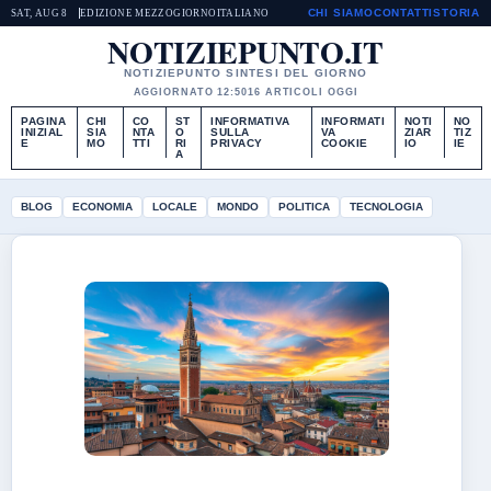
CHI SIAMO
CONTATTI
STORIA
SAT, AUG 8
EDIZIONE MEZZOGIORNO
ITALIANO
NOTIZIEPUNTO.IT
NOTIZIEPUNTO SINTESI DEL GIORNO
AGGIORNATO 12:50
16 ARTICOLI OGGI
PAGINA
CHI
CO
ST
INFORMATIVA
INFORMATI
NOTI
NO
INIZIAL
SIA
NTA
O
SULLA
VA
ZIAR
TIZ
E
MO
TTI
RI
PRIVACY
COOKIE
IO
IE
A
BLOG
ECONOMIA
LOCALE
MONDO
POLITICA
TECNOLOGIA