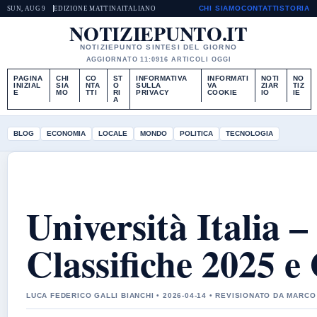
CHI SIAMO
CONTATTI
STORIA
SUN, AUG 9
EDIZIONE MATTINA
ITALIANO
NOTIZIEPUNTO.IT
NOTIZIEPUNTO SINTESI DEL GIORNO
AGGIORNATO 11:09
16 ARTICOLI OGGI
PAGINA
CHI
CO
ST
INFORMATIVA
INFORMATI
NOTI
NO
INIZIAL
SIA
NTA
O
SULLA
VA
ZIAR
TIZ
E
MO
TTI
RI
PRIVACY
COOKIE
IO
IE
A
BLOG
ECONOMIA
LOCALE
MONDO
POLITICA
TECNOLOGIA
Università Italia 
Classifiche 2025 e
LUCA FEDERICO GALLI BIANCHI • 2026-04-14 • REVISIONATO DA MARCO